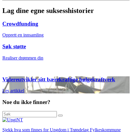
Lag dine egne suksesshistorier
Crowdfunding
Opprett en innsamling
Søk støtte
Realiser drømmen din
Videreutvikler sitt bærekraftige bølgekraftverk
Les artikkel
Noe du ikke finner?
Sjekk hva som finnes for Ungdom i Trøndelag Fylkeskommune