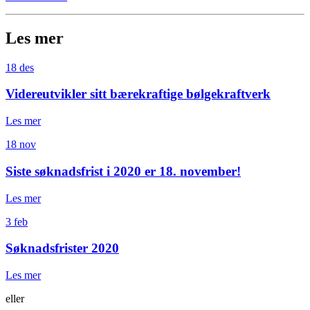
(Command)
nede
og
Les mer
trykk
på
18 des
+
for
Videreutvikler sitt bærekraftige bølgekraftverk
å
forstørre
Les mer
eller
-
18 nov
for
å
Siste søknadsfrist i 2020 er 18. november!
forminske.
Les mer
3 feb
Søknadsfrister 2020
Les mer
eller