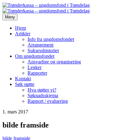
Gå
Forstørre
Trønderkassa
til
skrift
innholdet
–
Meny
PC:
Hold
ungdomsfond
Hjem
Ctrl-
Artikler
tasten
Info fra ungdomsfondet
i
nede
Arrangement
og
Suksesshistorier
Trøndelag
trykk
Om ungdomsfondet
på
Ansvarlige og organisering
+
Lenker
for
Rapporter
å
Kontakt
forstørre
Søk støtte
eller
Hva støtter vi?
-
Søknadsskjema
for
Rapport / evaluering
å
forminske.
1. mars 2017
Mac:
bilde framside
Hold
Cmd-
bilde framside
tasten